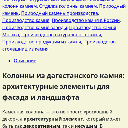
колонн камнем
,
Отделка колонны камнем
,
Природный
камень
,
Природный камень производства
,
Производство камня
,
Производство камня в России
,
Производство камня заводы
,
Производство камня
Москва
,
Производство натурального камня
,
Производство продукции из камня
,
Производство
столешниц из камня
Описание
Колонны из дагестанского камня:
архитектурные элементы для
фасада и ландшафта
Каменная колонна — это не просто «роскошный
декор», а
архитектурный элемент
, который может
быть как
декоративным
, так и
несущим
. В