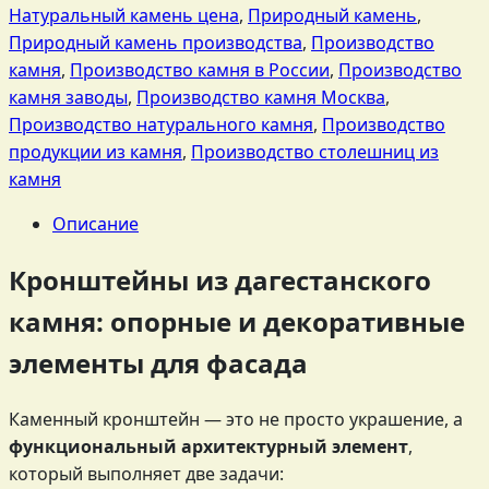
Натуральный камень цена
,
Природный камень
,
Природный камень производства
,
Производство
камня
,
Производство камня в России
,
Производство
камня заводы
,
Производство камня Москва
,
Производство натурального камня
,
Производство
продукции из камня
,
Производство столешниц из
камня
Описание
Кронштейны из дагестанского
камня: опорные и декоративные
элементы для фасада
Каменный кронштейн — это не просто украшение, а
функциональный архитектурный элемент
,
который выполняет две задачи: