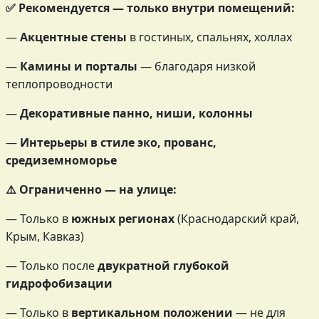
✅ Рекомендуется — только внутри помещений:
—
Акцентные стены
в гостиных, спальнях, холлах
—
Камины и порталы
— благодаря низкой
теплопроводности
—
Декоративные панно, ниши, колонны
—
Интерьеры в стиле эко, прованс,
средиземноморье
⚠️ Ограниченно — на улице:
— Только в
южных регионах
(Краснодарский край,
Крым, Кавказ)
— Только после
двукратной глубокой
гидрофобизации
— Только в
вертикальном положении
— не для