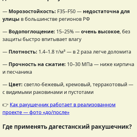
—
Морозостойкость:
F35–F50 —
недостаточна для
улицы
в большинстве регионов РФ
—
Водопоглощение:
15–25% —
очень высокое
, без
защиты быстро впитывает влагу
—
Плотность:
1.4–1.8 т/м³ — в 2 раза легче доломита
—
Прочность на сжатие:
10–30 МПа — ниже кирпича
и песчаника
—
Цвет:
светло-бежевый, кремовый, терракотовый —
с видимыми раковинами и пустотами
👉
Как ракушечник работает в реализованном
проекте — фото «до/после»
Где применять дагестанский ракушечник?