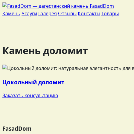
Fasad
Dom
Камень
Услуги
Галерея
Отзывы
Контакты
Товары
Камень доломит
Цокольный доломит
Заказать консультацию
FasadDom